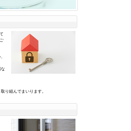
て
ご
ル、
場な
う取り組んでまいります。